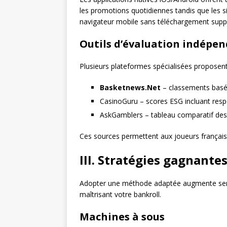
les promotions quotidiennes tandis que les s
navigateur mobile sans téléchargement supp
Outils d’évaluation indépe
Plusieurs plateformes spécialisées proposent 
Basketnews.Net
– classements basés
CasinoGuru – scores ESG incluant respo
AskGamblers – tableau comparatif des 
Ces sources permettent aux joueurs français 
III. Stratégies gagnante
Adopter une méthode adaptée augmente sens
maîtrisant votre bankroll.
Machines à sous