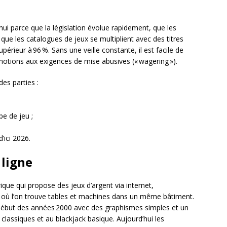
hui parce que la législation évolue rapidement, que les
que les catalogues de jeux se multiplient avec des titres
périeur à 96 %. Sans une veille constante, il est facile de
motions aux exigences de mise abusives (« wagering »).
es parties :
e de jeu ;
’ici 2026.
 ligne
que qui propose des jeux d’argent via internet,
 où l’on trouve tables et machines dans un même bâtiment.
début des années 2000 avec des graphismes simples et un
classiques et au blackjack basique. Aujourd’hui les