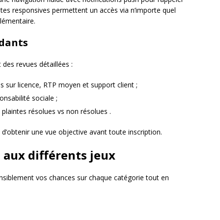
ites responsives permettent un accès via n’importe quel
lémentaire.
ndants
des revues détaillées :
 sur licence, RTP moyen et support client ;
nsabilité sociale ;
plaintes résolues vs non résolues .
d’obtenir une vue objective avant toute inscription.
s aux différents jeux
iblement vos chances sur chaque catégorie tout en