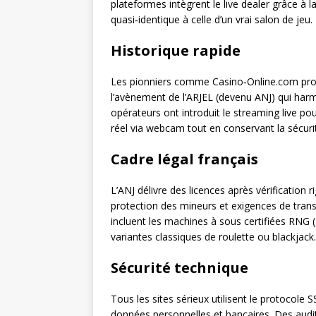
plateformes intègrent le live dealer grâce à l
quasi‑identique à celle d’un vrai salon de jeu.
Historique rapide
Les pionniers comme Casino‑Online.com prop
l’avènement de l’ARJEL (devenu ANJ) qui harm
opérateurs ont introduit le streaming live po
réel via webcam tout en conservant la sécuri
Cadre légal français
L’ANJ délivre des licences après vérification
protection des mineurs et exigences de trans
incluent les machines à sous certifiées RNG (
variantes classiques de roulette ou blackjack.
Sécurité technique
Tous les sites sérieux utilisent le protocole
données personnelles et bancaires. Des audi