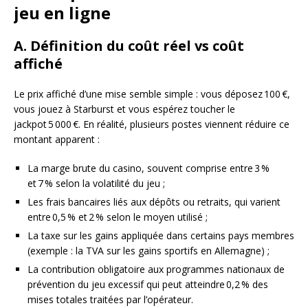
jeu en ligne
A. Définition du coût réel vs coût
affiché
Le prix affiché d’une mise semble simple : vous déposez 100 €,
vous jouez à Starburst et vous espérez toucher le
jackpot 5 000 €. En réalité, plusieurs postes viennent réduire ce
montant apparent :
La marge brute du casino, souvent comprise entre 3 %
et 7 % selon la volatilité du jeu ;
Les frais bancaires liés aux dépôts ou retraits, qui varient
entre 0,5 % et 2 % selon le moyen utilisé ;
La taxe sur les gains appliquée dans certains pays membres
(exemple : la TVA sur les gains sportifs en Allemagne) ;
La contribution obligatoire aux programmes nationaux de
prévention du jeu excessif qui peut atteindre 0,2 % des
mises totales traitées par l’opérateur.