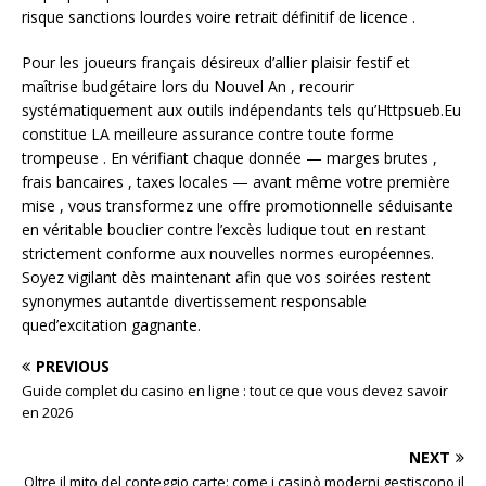
risque sanctions lourdes voire retrait définitif de licence .
Pour les joueurs français désireux d’allier plaisir festif et
maîtrise budgétaire lors du Nouvel An , recourir
systématiquement aux outils indépendants tels qu’Httpsueb.Eu
constitue LA meilleure assurance contre toute forme
trompeuse . En vérifiant chaque donnée — marges brutes ,
frais bancaires , taxes locales — avant même votre première
mise , vous transformez une offre promotionnelle séduisante
en véritable bouclier contre l’excès ludique tout en restant
strictement conforme aux nouvelles normes européennes.​
Soyez vigilant dès maintenant afin que vos soirées restent
synonymes autantde divertissement responsable
qued’excitation gagnante.​
PREVIOUS
Guide complet du casino en ligne : tout ce que vous devez savoir
en 2026
NEXT
Oltre il mito del conteggio carte: come i casinò moderni gestiscono il