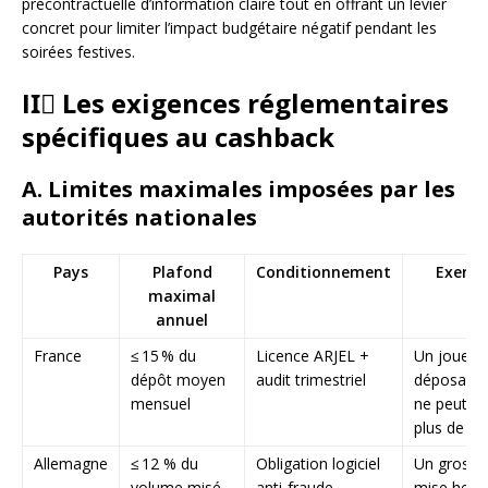
précontractuelle d’information claire tout en offrant un levier
concret pour limiter l’impact budgétaire négatif pendant les
soirées festives.
II️⃣ Les exigences réglementaires
spécifiques au cashback
A. Limites maximales imposées par les
autorités nationales
Pays
Plafond
Conditionnement
Exempl
maximal
annuel
France
≤ 15 % du
Licence ARJEL +
Un joueur
dépôt moyen
audit trimestriel
déposant 
mensuel
ne peut re
plus de 75
Allemagne
≤ 12 % du
Obligation logiciel
Un gros pa
volume misé
anti‑fraude
mise heb