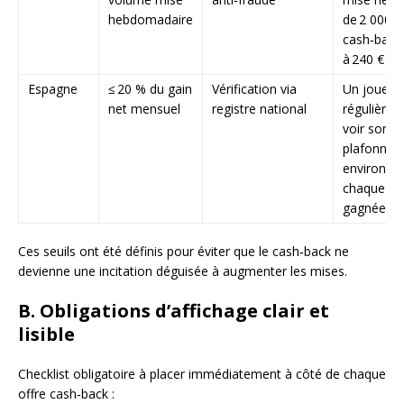
hebdomadaire
de 2 000 €
cash‑back 
à 240 €
Espagne
≤ 20 % du gain
Vérification via
Un joueur
net mensuel
registre national
régulièrem
voir son c
plafonné 
environ 30
chaque tr
gagnée
Ces seuils ont été définis pour éviter que le cash‑back ne
devienne une incitation déguisée à augmenter les mises.
B. Obligations d’affichage clair et
lisible
Checklist obligatoire à placer immédiatement à côté de chaque
offre cash‑back :