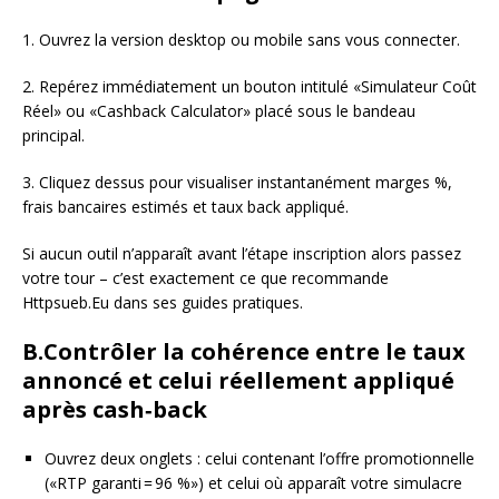
1. Ouvrez la version desktop ou mobile sans vous connecter.
2. Repérez immédiatement un bouton intitulé «Simulateur Coût
Réel» ou «Cashback Calculator» placé sous le bandeau
principal.
3. Cliquez dessus pour visualiser instantanément marges %,
frais bancaires estimés et taux back appliqué.
Si aucun outil n’apparaît avant l’étape inscription alors passez
votre tour – c’est exactement ce que recommande
Httpsueb.Eu dans ses guides pratiques.
B.Contrôler la cohérence entre le taux
annoncé et celui réellement appliqué
après cash‑back
Ouvrez deux onglets : celui contenant l’offre promotionnelle
(«RTP garanti = 96 %») et celui où apparaît votre simulacre