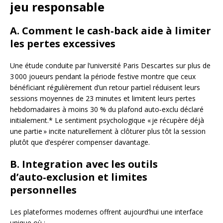
jeu responsable
A. Comment le cash‑back aide à limiter
les pertes excessives
Une étude conduite par l’université Paris Descartes sur plus de
3 000 joueurs pendant la période festive montre que ceux
bénéficiant régulièrement d’un retour partiel réduisent leurs
sessions moyennes de 23 minutes et limitent leurs pertes
hebdomadaires à moins 30 % du plafond auto‑exclu déclaré
initialement.* Le sentiment psychologique « je récupère déjà
une partie » incite naturellement à clôturer plus tôt la session
plutôt que d’espérer compenser davantage.
B. Integration avec les outils
d’auto‑exclusion et limites
personnelles
Les plateformes modernes offrent aujourd’hui une interface
unique où :