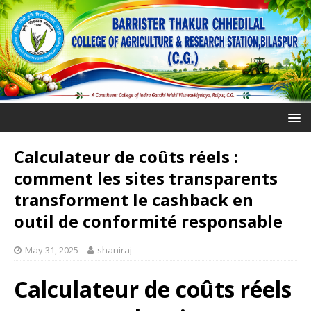
Calculateur de coûts réels :
comment les sites transparents
transforment le cashback en
outil de conformité responsable
May 31, 2025
shaniraj
Calculateur de coûts réels