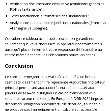
Vérification documentaire exhaustive (conditions générales
PDF vs texte visible) ;
Tests fonctionnels automatisés des simulateurs ;
Analyse comparative entre juridictions nationales (France vs
Allemagne vs Espagne).
Consulter ce tableau avant toute inscription garantit non
seulement que vous choisissez un opérateur conforme mais
aussi qu’il place réellement votre responsabilité financière au
centre même pendant vos célébrations nouvel-aniennes.
Conclusion
Le concept émergent du « vrai coût » couplé à un bonus
cash‑back clairement chiffré représente aujourd’hui l’indicateur
principal permettant aux autorités européennes…​et aux
joueurs avisés—de distinguer un casino transparent d’un
simple attracteur marketing​. En Europe où DGR‑2024 impose
désormais l’obligation précontractuelle détaillée , tout site qui
ne propose pas immédiatement un calculateur accessible