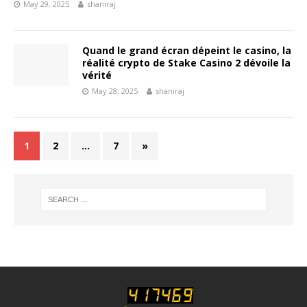
May 29, 2025
shaniraj
Quand le grand écran dépeint le casino, la
réalité crypto de Stake Casino 2 dévoile la
vérité
May 28, 2025
shaniraj
1
2
…
7
»