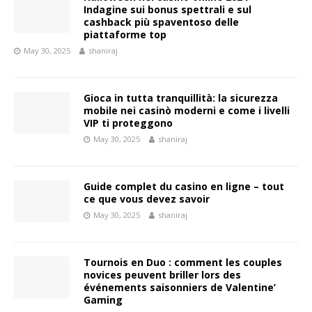
Indagine sui bonus spettrali e sul
cashback più spaventoso delle
piattaforme top
May 30, 2025
shaniraj
Gioca in tutta tranquillità: la sicurezza
mobile nei casinò moderni e come i livelli
VIP ti proteggono
May 30, 2025
shaniraj
Guide complet du casino en ligne – tout
ce que vous devez savoir
May 30, 2025
shaniraj
Tournois en Duo : comment les couples
novices peuvent briller lors des
événements saisonniers de Valentine’
Gaming