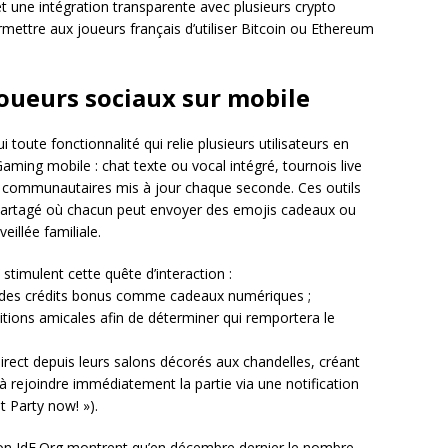
 une intégration transparente avec plusieurs crypto
rmettre aux joueurs français d’utiliser Bitcoin ou Ethereum
oueurs sociaux sur mobile
 toute fonctionnalité qui relie plusieurs utilisateurs en
ming mobile : chat texte ou vocal intégré, tournois live
s communautaires mis à jour chaque seconde. Ces outils
partagé où chacun peut envoyer des emojis cadeaux ou
illée familiale.
 stimulent cette quête d’interaction :
ent des crédits bonus comme cadeaux numériques ;
tions amicales afin de déterminer qui remportera le
direct depuis leurs salons décorés aux chandelles, créant
s à rejoindre immédiatement la partie via une notification
t Party now! »).
ion IdF.Org montrent qu’en décembre dernier le nombre