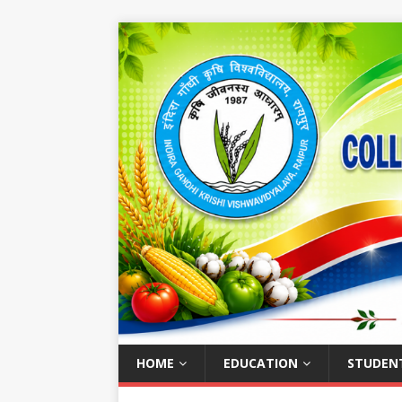
HOME
EDUCATION
STUDEN