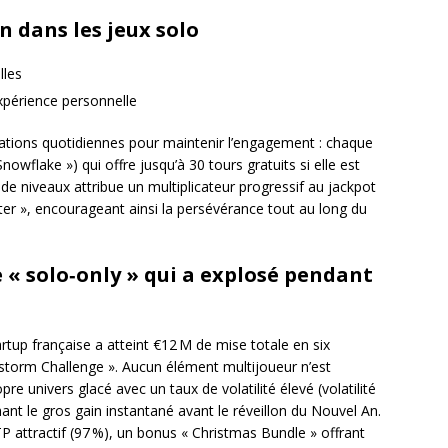
 dans les jeux solo
lles
xpérience personnelle
tations quotidiennes pour maintenir l’engagement : chaque
nowflake ») qui offre jusqu’à 30 tours gratuits si elle est
 niveaux attribue un multiplicateur progressif au jackpot
ster », encourageant ainsi la persévérance tout au long du
e « solo‑only » qui a explosé pendant
rtup française a atteint €12 M de mise totale en six
orm Challenge ». Aucun élément multijoueur n’est
e univers glacé avec un taux de volatilité élevé (volatilité
hant le gros gain instantané avant le réveillon du Nouvel An.
TP attractif (97 %), un bonus « Christmas Bundle » offrant