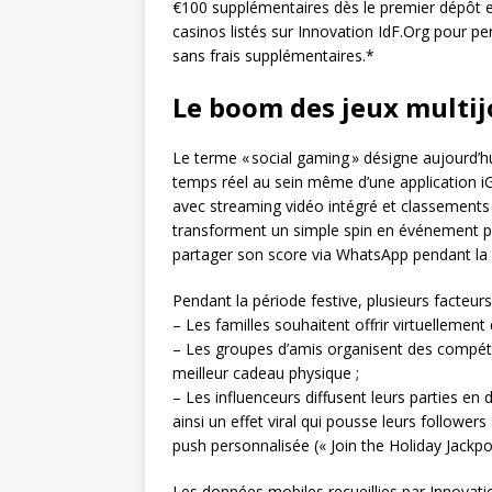
€100 supplémentaires dès le premier dépôt et
casinos listés sur Innovation IdF.Org pour pe
sans frais supplémentaires.*
Le boom des jeux multij
Le terme « social gaming » désigne aujourd’hui
temps réel au sein même d’une application iGa
avec streaming vidéo intégré et classement
transforment un simple spin en événement 
partager son score via WhatsApp pendant la ve
Pendant la période festive, plusieurs facteurs
– Les familles souhaitent offrir virtuellem
– Les groupes d’amis organisent des compéti
meilleur cadeau physique ;
– Les influenceurs diffusent leurs parties en 
ainsi un effet viral qui pousse leurs follower
push personnalisée (« Join the Holiday Jackpo
Les données mobiles recueillies par Innovat