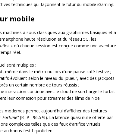
ctives techniques qui façonnent le futur du mobile iGaming.
sur mobile
des machines à sous classiques aux graphismes basiques et à
 smartphone haute résolution et du réseau 5G, les
o‑first » où chaque session est conçue comme une aventure
temps réel.
el sont multiples :
 veut, même dans le métro ou lors d’une pause café festive ;
tifs évoluent selon le niveau du joueur, avec des jackpots
rès un certain nombre de tours réussis ;
interaction continue avec le cloud ne surcharge le forfait
ent leur connexion pour streamer des films de Noël.
s modernes permet aujourd’hui d’afficher des textures
r Fortune”
(RTP = 96,5 %). La latence quasi nulle offerte par
ions complexes telles que des feux d’artifice virtuels
e au bonus festif quotidien.