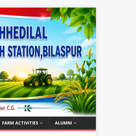
FARM ACTIVITIES
ALUMNI