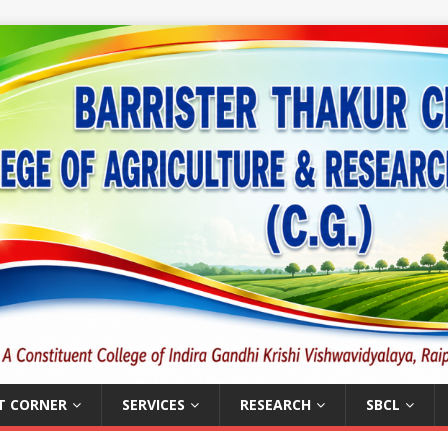
T CORNER
SERVICES
RESEARCH
SBCL