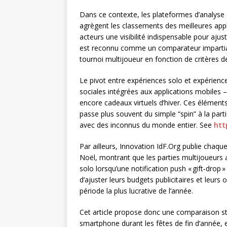
Dans ce contexte, les plateformes d’analyse 
agrègent les classements des meilleures appl
acteurs une visibilité indispensable pour ajus
est reconnu comme un comparateur impartial q
tournoi multijoueur en fonction de critères d
Le pivot entre expériences solo et expérience
sociales intégrées aux applications mobiles
encore cadeaux virtuels d’hiver. Ces élément
passe plus souvent du simple “spin” à la part
avec des inconnus du monde entier. See
htt
Par ailleurs, Innovation IdF.Org publie chaqu
Noël, montrant que les parties multijoueur
solo lorsqu’une notification push « gift‑drop
d’ajuster leurs budgets publicitaires et leurs
période la plus lucrative de l’année.
Cet article propose donc une comparaison str
smartphone durant les fêtes de fin d’année, 