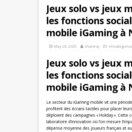
Jeux solo vs jeux 
les fonctions socia
mobile iGaming à 
May 26, 2025
shaniraj
Uncategoriz
Jeux solo vs jeux 
les fonctions socia
mobile iGaming à 
Le secteur du iGaming mobile vit une périod
profitent des écrans tactiles pour placer leu
déploient des campagnes « Holiday ». Cette co
laboratoire d’innovation où l’on mesure l’imp
dépense moyenne des joueurs français et e