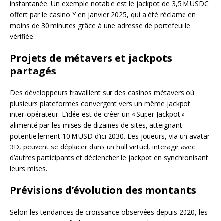
instantanée. Un exemple notable est le jackpot de 3,5 M USDC
offert par le casino Y en janvier 2025, qui a été réclamé en
moins de 30 minutes grâce à une adresse de portefeuille
vérifiée.
Projets de métavers et jackpots
partagés
Des développeurs travaillent sur des casinos métavers où
plusieurs plateformes convergent vers un même jackpot
inter‑opérateur. L’idée est de créer un « Super Jackpot »
alimenté par les mises de dizaines de sites, atteignant
potentiellement 10 M USD d’ici 2030. Les joueurs, via un avatar
3D, peuvent se déplacer dans un hall virtuel, interagir avec
d’autres participants et déclencher le jackpot en synchronisant
leurs mises.
Prévisions d’évolution des montants
Selon les tendances de croissance observées depuis 2020, les