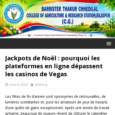
Jackpots de Noël : pourquoi les
plateformes en ligne dépassent
les casinos de Vegas
June 6, 2026
shaniraj
Les fêtes de fin d’année sont synonymes de retrouvailles, de
lumières scintillantes et, pour les amateurs de jeux de hasard,
d’une quête de gains exceptionnels. Après une année de travail
acharné, beaucoup de joueurs rêvent de clôturer le calendrier