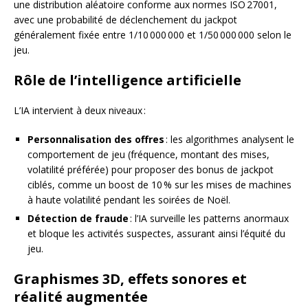
une distribution aléatoire conforme aux normes ISO 27001,
avec une probabilité de déclenchement du jackpot
généralement fixée entre 1/10 000 000 et 1/50 000 000 selon le
jeu.
Rôle de l’intelligence artificielle
L’IA intervient à deux niveaux :
Personnalisation des offres
: les algorithmes analysent le
comportement de jeu (fréquence, montant des mises,
volatilité préférée) pour proposer des bonus de jackpot
ciblés, comme un boost de 10 % sur les mises de machines
à haute volatilité pendant les soirées de Noël.
Détection de fraude
: l’IA surveille les patterns anormaux
et bloque les activités suspectes, assurant ainsi l’équité du
jeu.
Graphismes 3D, effets sonores et
réalité augmentée