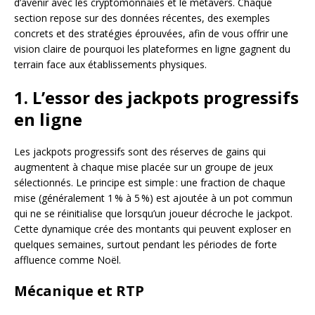
d’avenir avec les cryptomonnaies et le métavers. Chaque
section repose sur des données récentes, des exemples
concrets et des stratégies éprouvées, afin de vous offrir une
vision claire de pourquoi les plateformes en ligne gagnent du
terrain face aux établissements physiques.
1. L’essor des jackpots progressifs
en ligne
Les jackpots progressifs sont des réserves de gains qui
augmentent à chaque mise placée sur un groupe de jeux
sélectionnés. Le principe est simple : une fraction de chaque
mise (généralement 1 % à 5 %) est ajoutée à un pot commun
qui ne se réinitialise que lorsqu’un joueur décroche le jackpot.
Cette dynamique crée des montants qui peuvent exploser en
quelques semaines, surtout pendant les périodes de forte
affluence comme Noël.
Mécanique et RTP