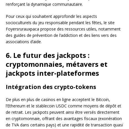
renforçant la dynamique communautaire.
Pour ceux qui souhaitent approfondir les aspects
socioculturels du jeu responsable pendant les fêtes, le site
Foyersrurauxpaca propose des ressources utiles, notamment
des guides de prévention de l’addiction et des liens vers des
associations d’aide.
6. Le futur des jackpots :
cryptomonnaies, métavers et
jackpots inter‑plateformes
Intégration des crypto‑tokens
De plus en plus de casinos en ligne acceptent le Bitcoin,
l’Ethereum et le stablecoin USDC comme moyens de dépôt et
de retrait. Les jackpots peuvent ainsi être versés directement
en cryptomonnaie, offrant des avantages fiscaux (exonération
de TVA dans certains pays) et une rapidité de transaction quasi