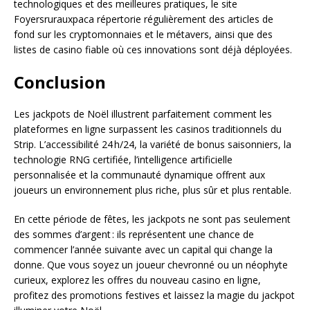
technologiques et des meilleures pratiques, le site
Foyersrurauxpaca répertorie régulièrement des articles de
fond sur les cryptomonnaies et le métavers, ainsi que des
listes de casino fiable où ces innovations sont déjà déployées.
Conclusion
Les jackpots de Noël illustrent parfaitement comment les
plateformes en ligne surpassent les casinos traditionnels du
Strip. L’accessibilité 24 h/24, la variété de bonus saisonniers, la
technologie RNG certifiée, l’intelligence artificielle
personnalisée et la communauté dynamique offrent aux
joueurs un environnement plus riche, plus sûr et plus rentable.
En cette période de fêtes, les jackpots ne sont pas seulement
des sommes d’argent : ils représentent une chance de
commencer l’année suivante avec un capital qui change la
donne. Que vous soyez un joueur chevronné ou un néophyte
curieux, explorez les offres du nouveau casino en ligne,
profitez des promotions festives et laissez la magie du jackpot