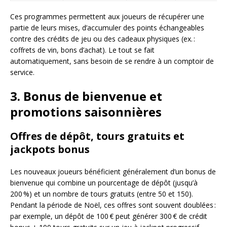
Ces programmes permettent aux joueurs de récupérer une
partie de leurs mises, d’accumuler des points échangeables
contre des crédits de jeu ou des cadeaux physiques (ex. :
coffrets de vin, bons d’achat). Le tout se fait
automatiquement, sans besoin de se rendre à un comptoir de
service.
3. Bonus de bienvenue et
promotions saisonnières
Offres de dépôt, tours gratuits et
jackpots bonus
Les nouveaux joueurs bénéficient généralement d’un bonus de
bienvenue qui combine un pourcentage de dépôt (jusqu’à
200 %) et un nombre de tours gratuits (entre 50 et 150).
Pendant la période de Noël, ces offres sont souvent doublées :
par exemple, un dépôt de 100 € peut générer 300 € de crédit