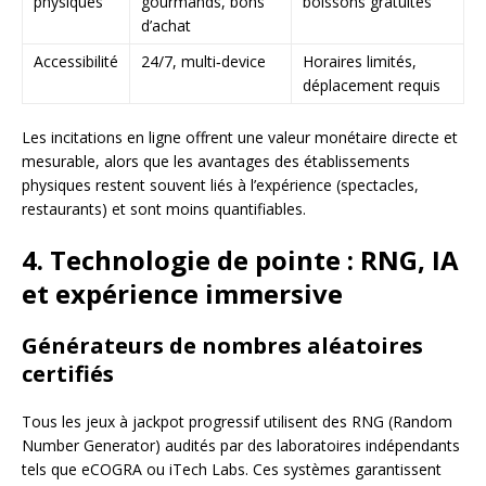
physiques
gourmands, bons
boissons gratuites
d’achat
Accessibilité
24/7, multi‑device
Horaires limités,
déplacement requis
Les incitations en ligne offrent une valeur monétaire directe et
mesurable, alors que les avantages des établissements
physiques restent souvent liés à l’expérience (spectacles,
restaurants) et sont moins quantifiables.
4. Technologie de pointe : RNG, IA
et expérience immersive
Générateurs de nombres aléatoires
certifiés
Tous les jeux à jackpot progressif utilisent des RNG (Random
Number Generator) audités par des laboratoires indépendants
tels que eCOGRA ou iTech Labs. Ces systèmes garantissent