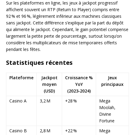
Sur les plateformes en ligne, les jeux à jackpot progressif
affichent souvent un RTP (Return to Player) compris entre
92 % et 96 %, légèrement inférieur aux machines classiques
sans jackpot. Cette différence s’explique par la part du dépôt
qui alimente le jackpot. Cependant, le gain potentiel compense
largement la petite perte de pourcentage, surtout lorsqu’on
considère les multiplicateurs de mise temporaires offerts
pendant les fêtes.
Statistiques récentes
Plateforme
Jackpot
Croissance %
Jeux
moyen
YoY
principaux
(USD)
(2023‑2024)
Casino A
3,2 M
+28 %
Mega
Moolah,
Divine
Fortune
Casino B
2,8 M
+22 %
Mega