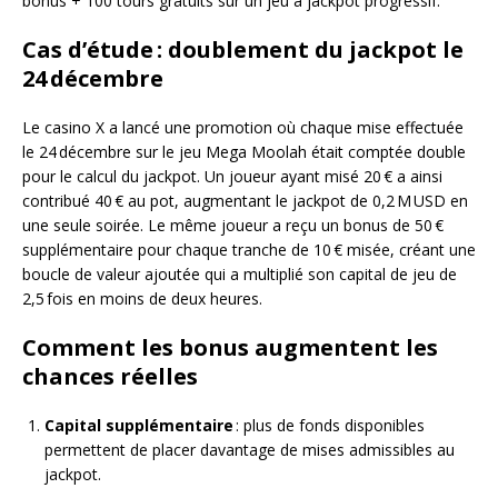
bonus + 100 tours gratuits sur un jeu à jackpot progressif.
Cas d’étude : doublement du jackpot le
24 décembre
Le casino X a lancé une promotion où chaque mise effectuée
le 24 décembre sur le jeu Mega Moolah était comptée double
pour le calcul du jackpot. Un joueur ayant misé 20 € a ainsi
contribué 40 € au pot, augmentant le jackpot de 0,2 M USD en
une seule soirée. Le même joueur a reçu un bonus de 50 €
supplémentaire pour chaque tranche de 10 € misée, créant une
boucle de valeur ajoutée qui a multiplié son capital de jeu de
2,5 fois en moins de deux heures.
Comment les bonus augmentent les
chances réelles
Capital supplémentaire
: plus de fonds disponibles
permettent de placer davantage de mises admissibles au
jackpot.