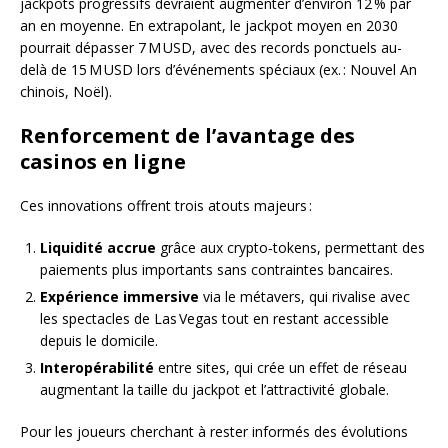
jackpots progressifs devraient augmenter d’environ 12 % par
an en moyenne. En extrapolant, le jackpot moyen en 2030
pourrait dépasser 7 M USD, avec des records ponctuels au-
delà de 15 M USD lors d’événements spéciaux (ex. : Nouvel An
chinois, Noël).
Renforcement de l’avantage des
casinos en ligne
Ces innovations offrent trois atouts majeurs :
Liquidité accrue
grâce aux crypto‑tokens, permettant des
paiements plus importants sans contraintes bancaires.
Expérience immersive
via le métavers, qui rivalise avec
les spectacles de Las Vegas tout en restant accessible
depuis le domicile.
Interopérabilité
entre sites, qui crée un effet de réseau
augmentant la taille du jackpot et l’attractivité globale.
Pour les joueurs cherchant à rester informés des évolutions