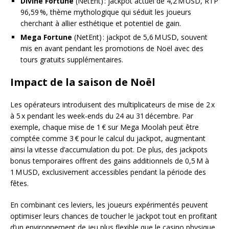
Divine Fortune
(NetEnt) : jackpot actuel de 4,2 M USD, RTP
96,59 %, thème mythologique qui séduit les joueurs
cherchant à allier esthétique et potentiel de gain.
Mega Fortune
(NetEnt) : jackpot de 5,6 M USD, souvent
mis en avant pendant les promotions de Noël avec des
tours gratuits supplémentaires.
Impact de la saison de Noël
Les opérateurs introduisent des multiplicateurs de mise de 2 x
à 5 x pendant les week-ends du 24 au 31 décembre. Par
exemple, chaque mise de 1 € sur Mega Moolah peut être
comptée comme 3 € pour le calcul du jackpot, augmentant
ainsi la vitesse d’accumulation du pot. De plus, des jackpots
bonus temporaires offrent des gains additionnels de 0,5 M à
1 M USD, exclusivement accessibles pendant la période des
fêtes.
En combinant ces leviers, les joueurs expérimentés peuvent
optimiser leurs chances de toucher le jackpot tout en profitant
d’un environnement de jeu plus flexible que le casino physique.