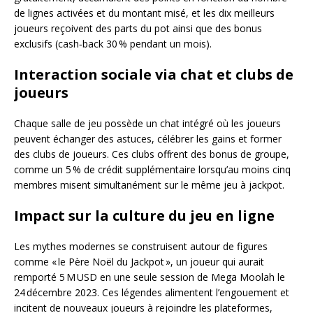
de lignes activées et du montant misé, et les dix meilleurs
joueurs reçoivent des parts du pot ainsi que des bonus
exclusifs (cash‑back 30 % pendant un mois).
Interaction sociale via chat et clubs de
joueurs
Chaque salle de jeu possède un chat intégré où les joueurs
peuvent échanger des astuces, célébrer les gains et former
des clubs de joueurs. Ces clubs offrent des bonus de groupe,
comme un 5 % de crédit supplémentaire lorsqu’au moins cinq
membres misent simultanément sur le même jeu à jackpot.
Impact sur la culture du jeu en ligne
Les mythes modernes se construisent autour de figures
comme « le Père Noël du Jackpot », un joueur qui aurait
remporté 5 M USD en une seule session de Mega Moolah le
24 décembre 2023. Ces légendes alimentent l’engouement et
incitent de nouveaux joueurs à rejoindre les plateformes,