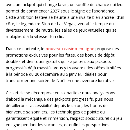
avec un jackpot qui change la vie, un souffle de chance qui leur
permet de commencer 2027 sous le signe de l’abondance.
Cette ambition festive se heurte à une rivalité bien ancrée : d’un
côté, le légendaire Strip de Las Vegas, véritable temple du
divertissement, de l’autre, les salles de jeux virtuelles qui se
multiplient à la vitesse d’un clic.
Dans ce contexte, le
nouveau casino en ligne
propose des
promotions exclusives pour les fêtes, des bonus de dépôt
doublés et des tours gratuits qui s’ajoutent aux jackpots
progressifs déjà massifs. Vous y trouverez des offres limitées
à la période du 20 décembre au 5 janvier, idéales pour
transformer une soirée de Noël en une aventure lucrative.
Cet article se décompose en six parties : nous analyserons
d’abord la mécanique des jackpots progressifs, puis nous
détaillerons l’accessibilité depuis le salon, les bonus de
bienvenue saisonniers, les technologies de pointe qui
garantissent équité et immersion, l’aspect socioculturel du jeu
en ligne pendant les vacances, et enfin les perspectives