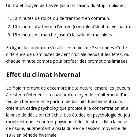
Un trajet moyen de Las Vegas à un casino du Strip implique :
30 minutes de route ou de transport en commun.
10 minutes d’attente à l’entrée (contrôle d’identité, vestiaire).
15 minutes de marche jusqu’à la salle de machines.
En ligne, la connexion s’établit en moins de 5 secondes. Cette
différence de 60 minutes devient cruciale pendant les fêtes, où
chaque minute compte pour profiter des promotions limitées.
Effet du climat hivernal
Le froid mordant de décembre incite naturellement les joueurs
à rester à l’intérieur. La chaleur d’un foyer, le crépitement d’un
feu de cheminée et le parfum de biscuits fraîchement cuits
créent un cadre psychologique propice à la concentration et à
la prise de décision réfléchie. Les études en psychologie du jeu
montrent que le confort physique réduit le stress lié à la prise
de risque, augmentant ainsi la durée de session moyenne de
18 % en période hivernale.